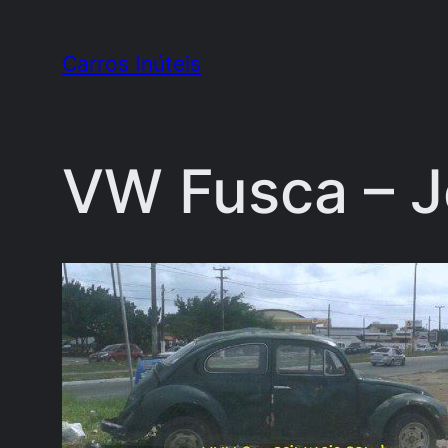
Pular
para
Carros Inúteis
o
conteúdo
VW Fusca – J