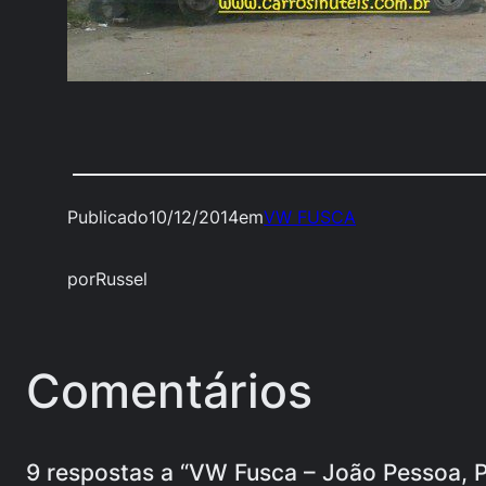
Publicado
10/12/2014
em
VW FUSCA
por
Russel
Comentários
9 respostas a “VW Fusca – João Pessoa, 