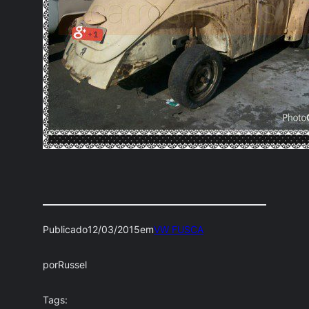
Publicado
12/03/2015
em
VW FUSCA
por
Russel
Tags: