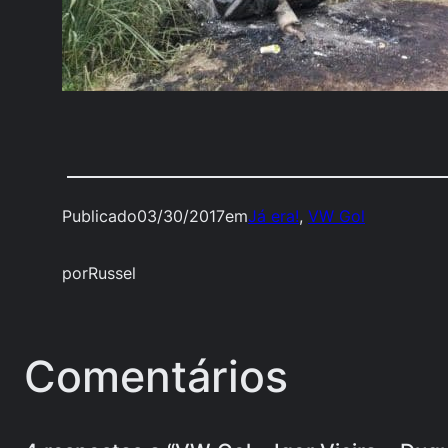
Publicado
03/30/2017
em
Já era!
, 
VW Gol
por
Russel
Comentários