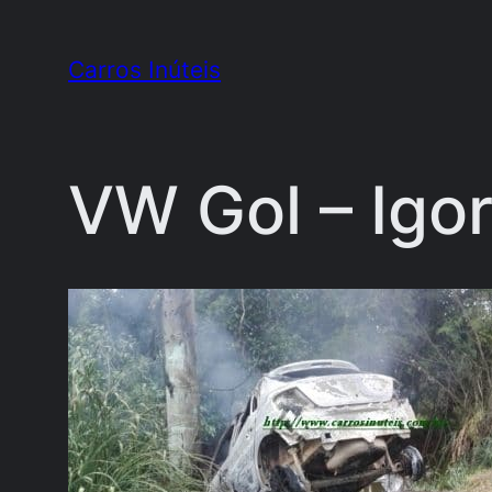
Pular
para
Carros Inúteis
o
conteúdo
VW Gol – Igor