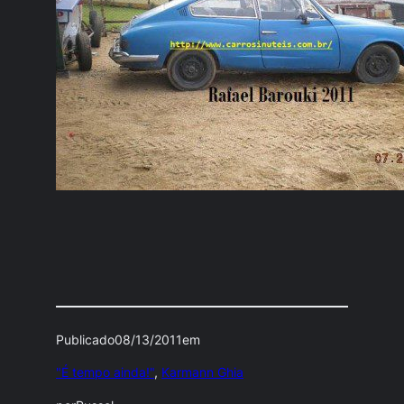
Publicado
08/13/2011
em
"É tempo ainda!"
, 
Karmann Ghia