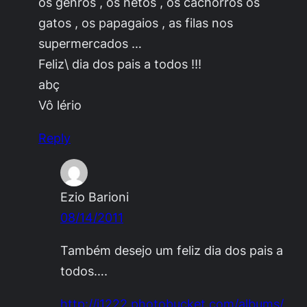
os genros , os netos , os cachorros os
gatos , os papagaios , as filas nos
supermercados …
Feliz\ dia dos pais a todos !!!
abç
Vô lério
Reply
Ezio Barioni
08/14/2011
Também desejo um feliz dia dos pais a
todos….
http://i1222.photobucket.com/albums/