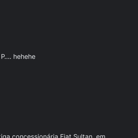
 P…. hehehe
ga concessionária Fiat Sultan, em