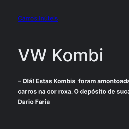
Pular
para
Carros Inúteis
o
conteúdo
VW Kombi
– Olá! Estas Kombis foram amontoadas
carros na cor roxa. O depósito de suc
Dario Faria