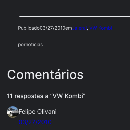
Publicado
03/27/2010
em
Já era!
, 
VW Kombi
por
noticias
Comentários
11 respostas a “VW Kombi”
Felipe Olivani
03/27/2010