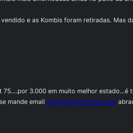
i vendido e as Kombis foram retiradas. Mas 
t 75….por 3.000 em muito melhor estado…é tr
sse mande email
cassijobs@hotmail.com
abra