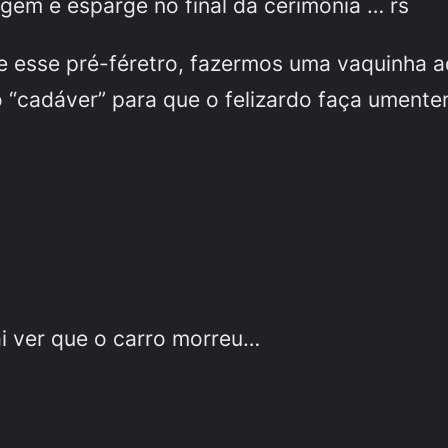
gem e esparge no final da cerimônia … rs
e esse pré-féretro, fazermos uma vaquinha a
 “cadáver” para que o felizardo faça umente
ai ver que o carro morreu…