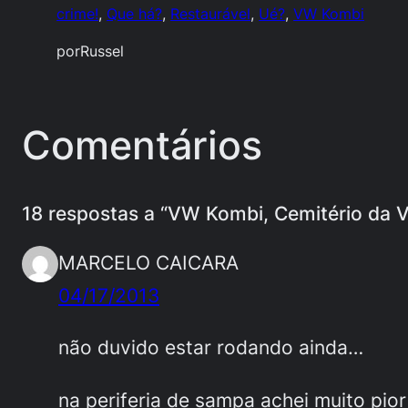
crime!
, 
Que há?
, 
Restaurável
, 
Ué?
, 
VW Kombi
por
Russel
Comentários
18 respostas a “VW Kombi, Cemitério da Vi
MARCELO CAICARA
04/17/2013
não duvido estar rodando ainda…
na periferia de sampa achei muito pi