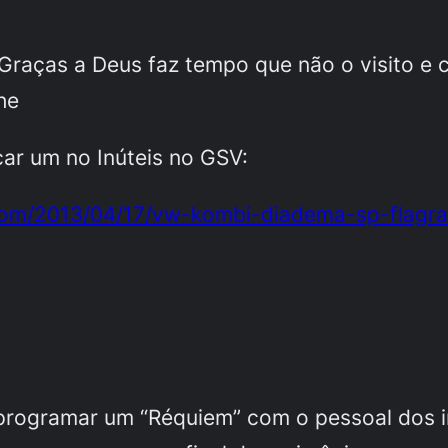
raças a Deus faz tempo que não o visito e c
he
car um no Inúteis no GSV:
.com/2013/04/17/vw-kombi-diadema-sp-flagra
 programar um “Réquiem” com o pessoal dos in