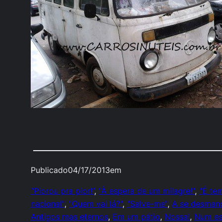
Publicado
04/17/2013
em
“Piorou pra pior!”
, 
"À espera de um milagre!"
, 
"É te
nacional"
, 
"Quem vai lá?"
, 
"Salve-me"
, 
A se desman
Antigos mas eternos
, 
Em um pátio
, 
Nossa!
, 
Num es