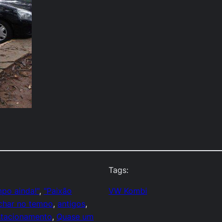
Tags:
mpo ainda!"
, 
"Paixão
VW Kombi
char no tempo
, 
antigos
, 
tacionamento
, 
Quase um