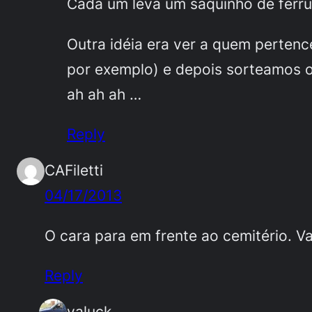
Cada um leva um saquinho de ferru
Outra idéia era ver a quem pertenc
por exemplo) e depois sorteamos o
ah ah ah …
Reply
CAFiletti
04/17/2013
O cara para em frente ao cemitério. V
Reply
valuck