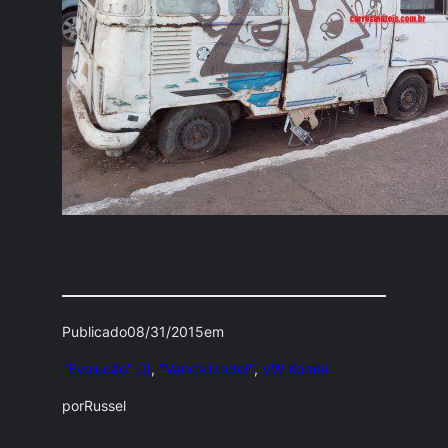
Publicado
08/31/2015
em
"Evolução" (!)
, 
"Vandalizado!"
, 
VW Kombi
por
Russel