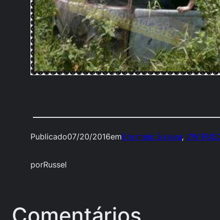
Publicado
07/20/2016
em
Em meio à relva
, 
VW FUS
por
Russel
Comentários