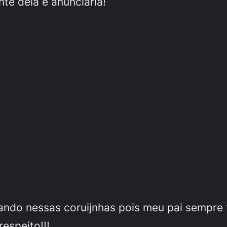
nte dela e anunciaria!
ando nessas coruijnhas pois meu pai sempre t
espeito!!!