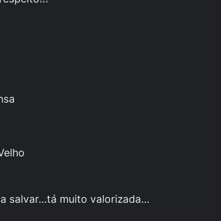
nsa
Velho
ra salvar…tá muito valorizada…