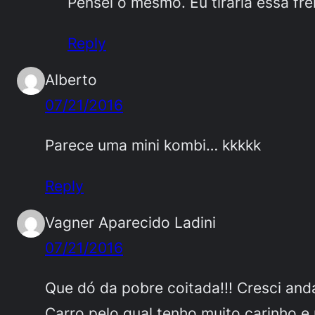
Pensei o mesmo. Eu tiraria essa fre
Reply
Alberto
07/21/2016
Parece uma mini kombi… kkkkk
Reply
Vagner Aparecido Ladini
07/21/2016
Que dó da pobre coitada!!! Cresci and
Carro pelo qual tenho muito carinho e r