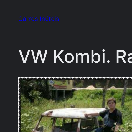
Pular
para
Carros Inúteis
o
conteúdo
VW Kombi. R