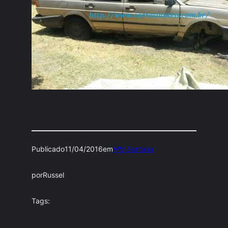
Publicado
11/04/2016
em
VW Santana
por
Russel
Tags: