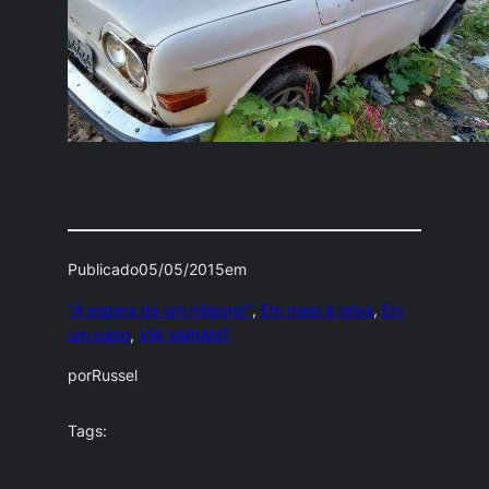
Publicado
05/05/2015
em
"À espera de um milagre!"
, 
Em meio à relva
, 
Em
um pátio
, 
VW VARIANT
por
Russel
Tags: