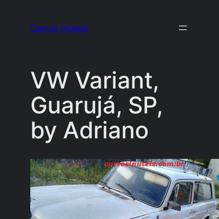
Pular
para
Carros Inúteis
o
conteúdo
VW Variant,
Guarujá, SP,
by Adriano