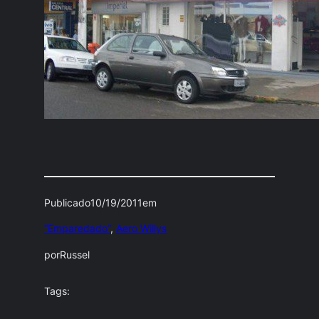
Publicado
10/19/2011
em
“Emparedado”
, 
Aero Willys
por
Russel
Tags: