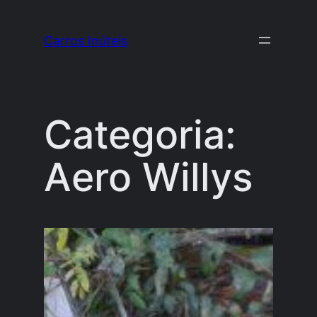
Pular
para
Carros Inúteis
o
conteúdo
Categoria:
Aero Willys