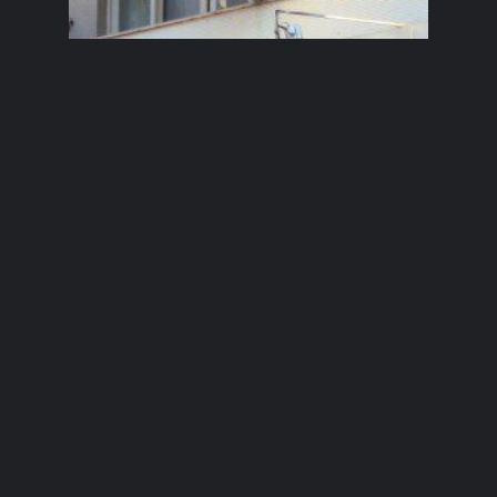
Aero Willys
César, Caxias do Sul, RS.
10/18/2011