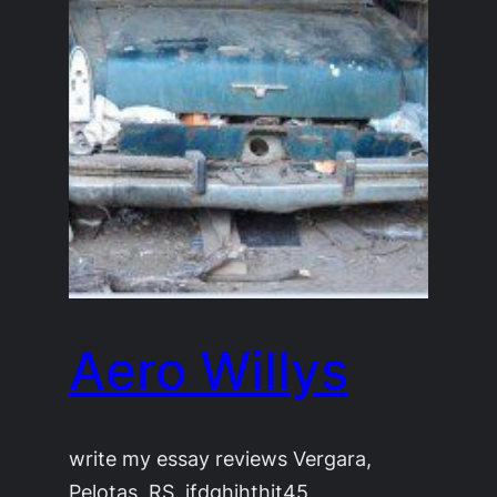
Aero Willys
write my essay reviews Vergara,
Pelotas, RS. jfdghjhthit45