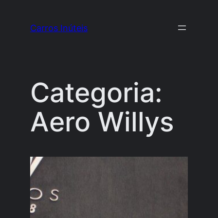
Pular
para
Carros Inúteis
o
conteúdo
Categoria:
Aero Willys