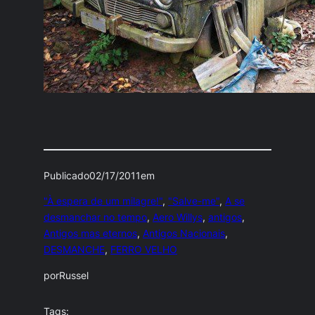
Publicado
02/17/2011
em
"À espera de um milagre!"
, 
"Salve-me"
, 
A se
desmanchar no tempo
, 
Aero Willys
, 
antigos
, 
Antigos mas eternos
, 
Antigos Nacionais
, 
DESMANCHE
, 
FERRO VELHO
por
Russel
Tags: