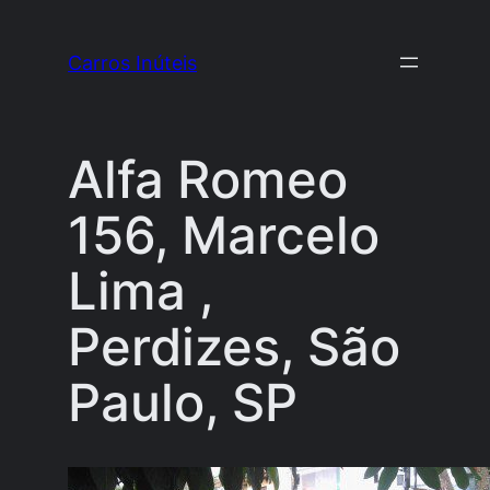
Pular
para
Carros Inúteis
o
conteúdo
Alfa Romeo
156, Marcelo
Lima ,
Perdizes, São
Paulo, SP