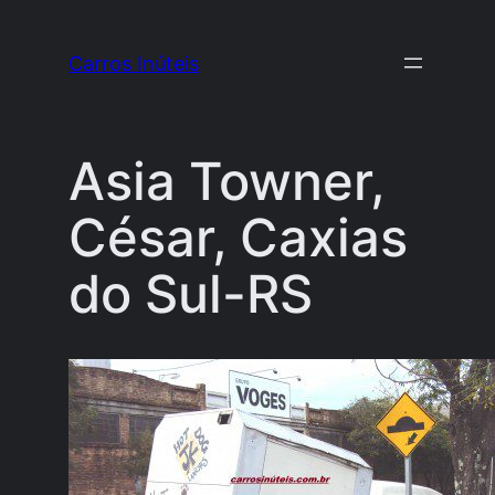
Pular
para
Carros Inúteis
o
conteúdo
Asia Towner,
César, Caxias
do Sul-RS