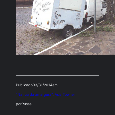
Publicado
03/31/2014
em
"Na rua da amargura"
, 
Asia Towner
por
Russel