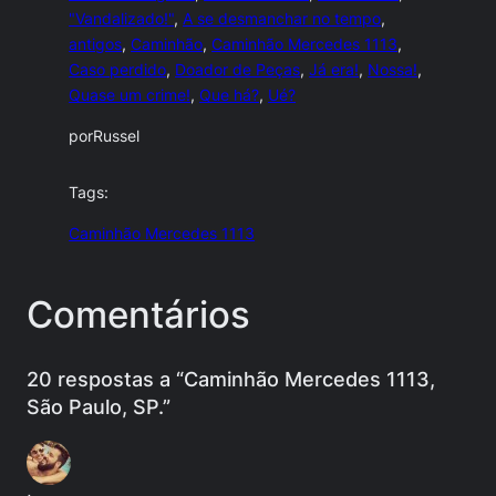
"Vandalizado!"
, 
A se desmanchar no tempo
, 
antigos
, 
Caminhão
, 
Caminhão Mercedes 1113
, 
Caso perdido
, 
Doador de Peças
, 
Já era!
, 
Nossa!
, 
Quase um crime!
, 
Que há?
, 
Ué?
por
Russel
Tags:
Caminhão Mercedes 1113
Comentários
20 respostas a “Caminhão Mercedes 1113,
São Paulo, SP.”