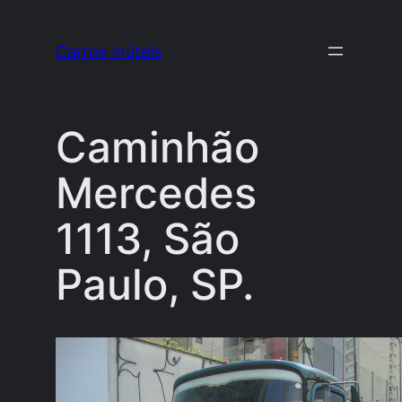
Pular
para
Carros Inúteis
o
conteúdo
Caminhão
Mercedes
1113, São
Paulo, SP.