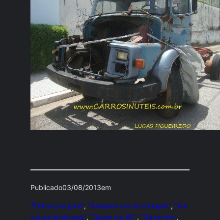
Publicado
03/08/2013
em
“Piorou pra pior!”
, 
"À espera de um milagre!"
, 
"Na
rua da amargura"
, 
"Quem vai lá?"
, 
"Salve-me"
, 