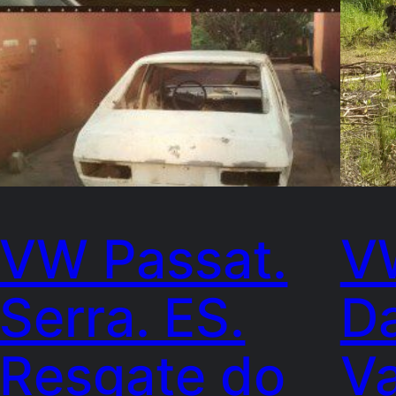
VW Passat.
V
Serra. ES.
Da
Resgate do
Va