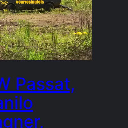
W Passat,
nilo
gner,