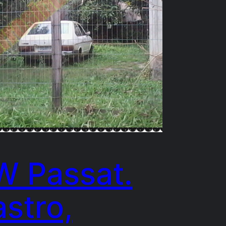
W Passat.
stro,