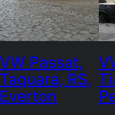
VW Passat,
V
Taquara, RS,
Ti
Everton
P