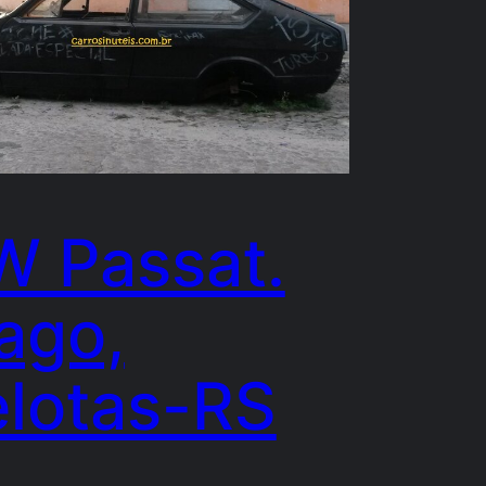
W Passat.
ago,
elotas-RS