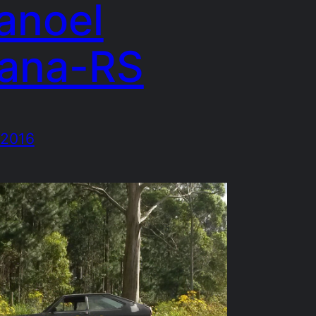
anoel
iana-RS
/2016