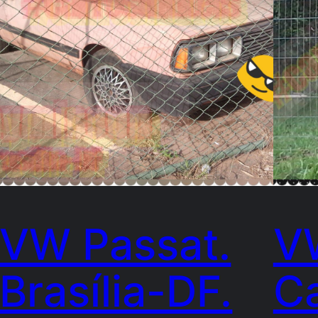
VW Passat.
V
Brasília-DF.
Ca