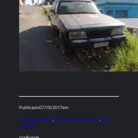
Publicado
07/19/2017
em
"É tempo ainda!"
, 
"Na rua da amargura"
, 
GM
Caravan
por
Russel