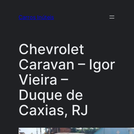
Pular
para
Carros Inúteis
o
conteúdo
Chevrolet
Caravan – Igor
Vieira –
Duque de
Caxias, RJ