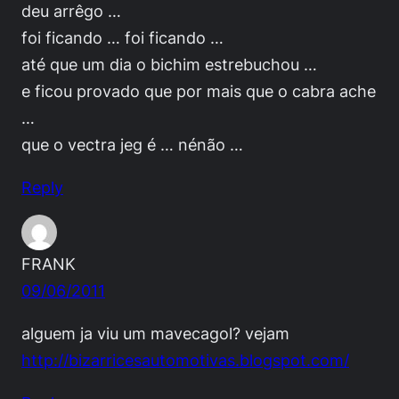
deu arrêgo …
foi ficando … foi ficando …
até que um dia o bichim estrebuchou …
e ficou provado que por mais que o cabra ache
…
que o vectra jeg é … nénão …
Reply
FRANK
09/06/2011
alguem ja viu um mavecagol? vejam
http://bizarricesautomotivas.blogspot.com/