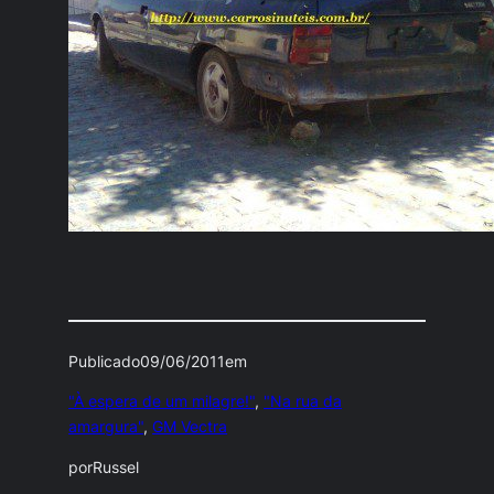
Publicado
09/06/2011
em
"À espera de um milagre!"
, 
"Na rua da
amargura"
, 
GM Vectra
por
Russel