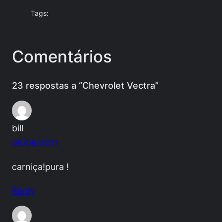
Tags:
Comentários
23 respostas a “Chevrolet Vectra”
bill
09/06/2011
carniça!pura !
Reply