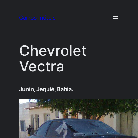
Pular
para
Carros Inúteis
o
conteúdo
Chevrolet
Vectra
Junin, Jequié, Bahia.