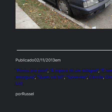
Publicado
02/11/2013
em
“Piorou pra pior!”
, 
"À espera de um milagre!"
, 
"É te
amargura"
, 
"Quem vai lá?"
, 
"Salve-me"
, 
Citroën
, 
Cit
Ué?
por
Russel