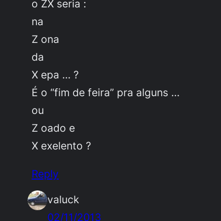
o ZX seria :
na
Z ona
da
X epa … ?
É o “fim de feira” pra alguns …
ou
Z oado e
X exelento ?
Reply
valuck
02/11/2013