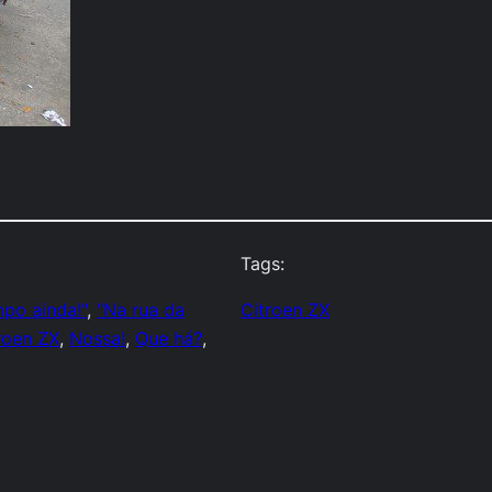
Tags:
mpo ainda!"
, 
"Na rua da
Citroen ZX
roen ZX
, 
Nossa!
, 
Que há?
, 