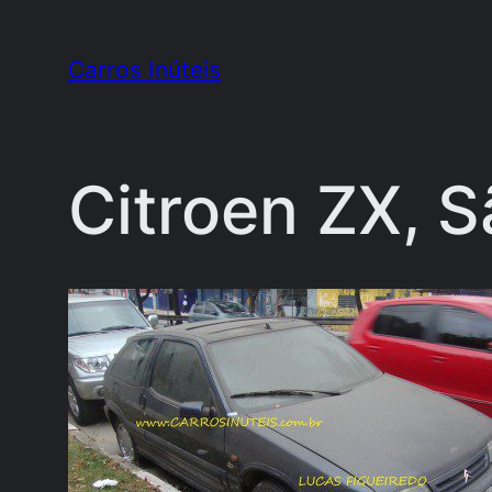
Pular
para
Carros Inúteis
o
conteúdo
Citroen ZX, S