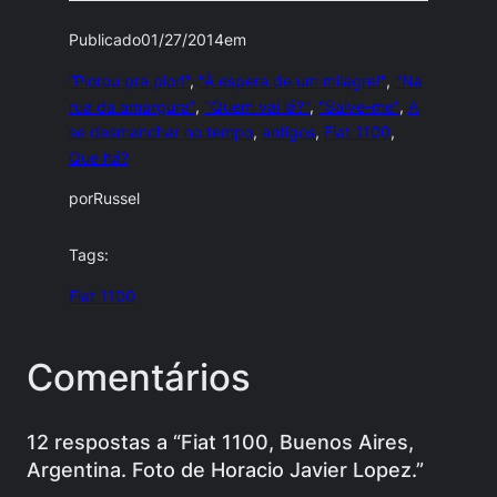
Publicado
01/27/2014
em
“Piorou pra pior!”
, 
"À espera de um milagre!"
, 
"Na
rua da amargura"
, 
"Quem vai lá?"
, 
"Salve-me"
, 
A
se desmanchar no tempo
, 
antigos
, 
Fiat 1100
, 
Que há?
por
Russel
Tags:
Fiat 1100
Comentários
12 respostas a “Fiat 1100, Buenos Aires,
Argentina. Foto de Horacio Javier Lopez.”