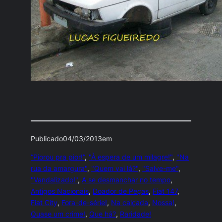
Publicado
04/03/2013
em
“Piorou pra pior!”
, 
"À espera de um milagre!"
, 
"Na
rua da amargura"
, 
"Quem vai lá?"
, 
"Salve-me"
, 
"Vandalizado!"
, 
A se desmanchar no tempo
, 
Antigos Nacionais
, 
Doador de Peças
, 
Fiat 147
, 
Fiat City
, 
Fora-de-série!
, 
Na calçada
, 
Nossa!
, 
Quase um crime!
, 
Que há?
, 
Raridade!