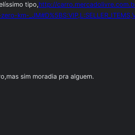
líssimo tipo,
http://carro.mercadolivre.com.
a-zero-km-_JM#D%5BS:VIP,L:SELLER_ITEMS,
ro,mas sim moradia pra alguem.