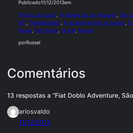
Publicado
11/12/2013
em
“Piorou pra pior!”
, 
"À espera de um milagre!"
, 
"Na r
lá?"
, 
"Vandalizado!"
, 
A se desmanchar no tempo
, 
C
Peças
, 
Fiat Doblo
, 
Já era!
, 
Nossa!
por
Russel
Comentários
13 respostas a “Fiat Doblo Adventure, São 
ariosvaldo
11/12/2013