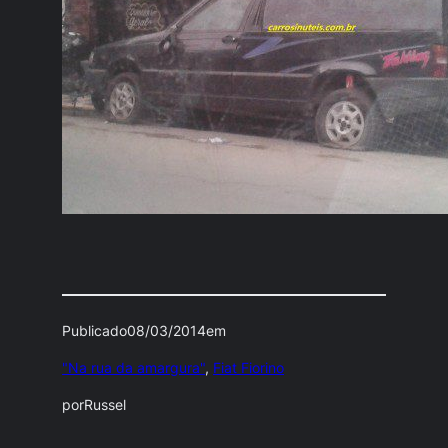
Publicado
08/03/2014
em
"Na rua da amargura"
, 
Fiat Fiorino
por
Russel