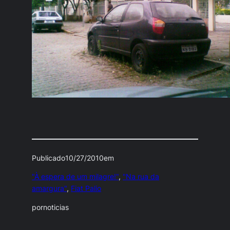
Publicado
10/27/2010
em
"À espera de um milagre!"
, 
"Na rua da
amargura"
, 
Fiat Palio
por
noticias