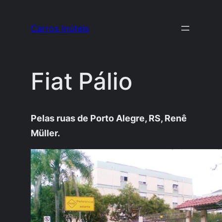
Pular
para
Carros Inúteis
o
conteúdo
Fiat Pálio
Pelas ruas de Porto Alegre, RS, Renê
Müller.