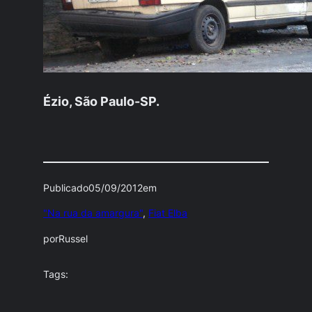
Ézio, São Paulo-SP.
Publicado
05/09/2012
em
"Na rua da amargura"
, 
Fiat Elba
por
Russel
Tags: