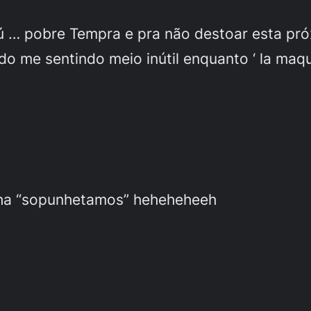
 fú … pobre Tempra e pra não destoar esta pró
do me sentindo meio inútil enquanto ‘ la maqui
inha “sopunhetamos” heheheheeh