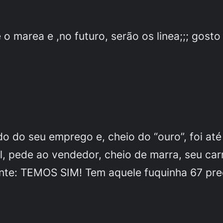
 o marea e ,no futuro, serão os linea;;; gost
o do seu emprego e, cheio do “ouro”, foi at
l, pede ao vendedor, cheio de marra, seu c
bante: TEMOS SIM! Tem aquele fuquinha 67 pr