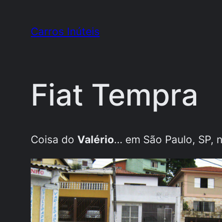
Pular
para
Carros Inúteis
o
conteúdo
Fiat Tempra
Coisa
do
Valério
… em São Paulo, SP, 