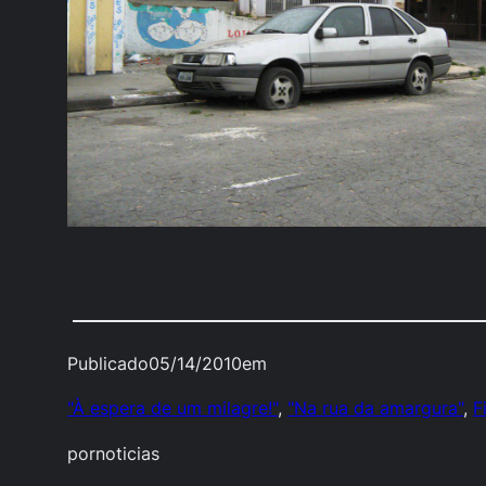
Publicado
05/14/2010
em
"À espera de um milagre!"
, 
"Na rua da amargura"
, 
F
por
noticias