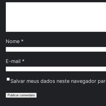
Nome
*
E-mail
*
Salvar meus dados neste navegador par