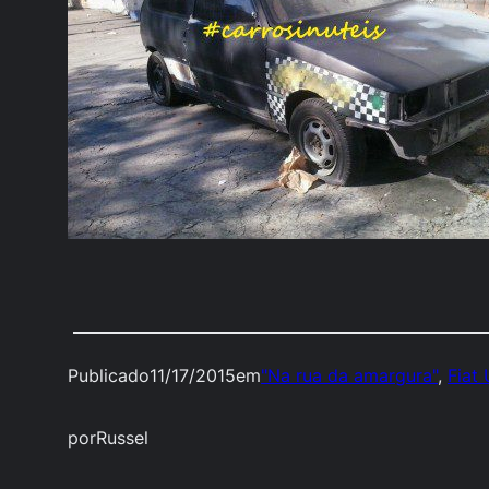
Publicado
11/17/2015
em
"Na rua da amargura"
, 
Fiat
por
Russel