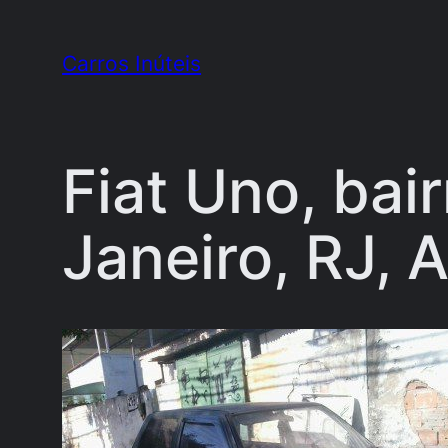
Pular
para
Carros Inúteis
o
conteúdo
Fiat Uno, bai
Janeiro, RJ, 