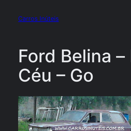
Pular
para
Carros Inúteis
o
conteúdo
Ford Belina 
Céu – Go