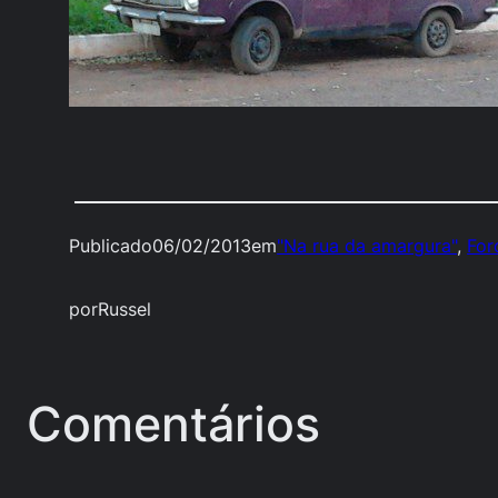
Publicado
06/02/2013
em
"Na rua da amargura"
, 
For
por
Russel
Comentários