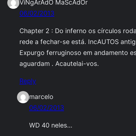
ViNgArAdO MaScAdOr
06/02/2013
Chapter 2 : Do inferno os círculos ro
rede a fechar-se está. IncAUTOS antig
Expurgo ferruginoso em andamento est
aguardam . Acautelai-vos.
Reply
marcelo
06/02/2013
WD 40 neles…