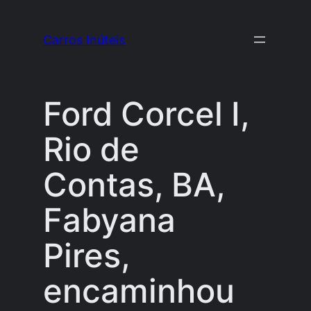
Pular
para
Carros Inúteis
o
conteúdo
Ford Corcel I,
Rio de
Contas, BA,
Fabyana
Pires,
encaminhou