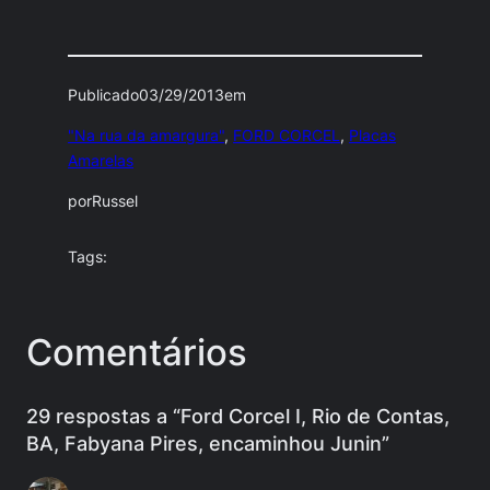
Publicado
03/29/2013
em
"Na rua da amargura"
, 
FORD CORCEL
, 
Placas
Amarelas
por
Russel
Tags:
Comentários
29 respostas a “Ford Corcel I, Rio de Contas,
BA, Fabyana Pires, encaminhou Junin”