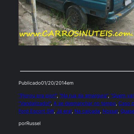
Publicado
01/20/2014
em
“Piorou pra pior!”
, 
"Na rua da amargura"
, 
"Quem vai 
"Vandalizado!"
, 
A se desmanchar no tempo
, 
Caso p
Ford Escort SW
, 
Já era!
, 
Na calçada
, 
Nossa!
, 
Quase
por
Russel