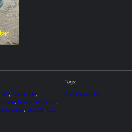
Tags:
lá?"
, 
"Salve-me"
, 
Ford Escort SW
erdido
, 
Doador de Peças
, 
 um crime!
, 
Que há?
, 
Ué?