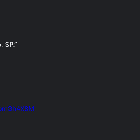
, SP.”
NlpmGh4X8M