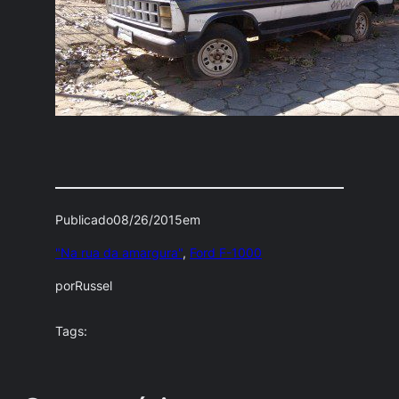
Publicado
08/26/2015
em
"Na rua da amargura"
, 
Ford F-1000
por
Russel
Tags: