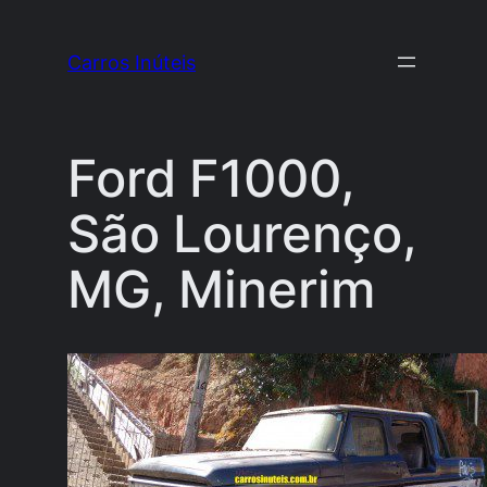
Pular
para
Carros Inúteis
o
conteúdo
Ford F1000,
São Lourenço,
MG, Minerim