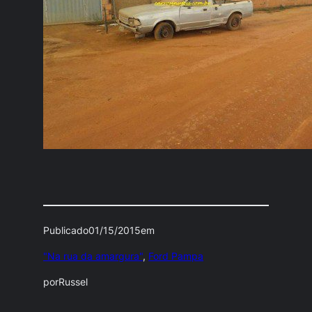
Publicado
01/15/2015
em
"Na rua da amargura"
, 
Ford Pampa
por
Russel