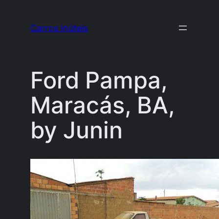
Pular
para
Carros Inúteis
o
conteúdo
Ford Pampa,
Maracás, BA,
by Junin