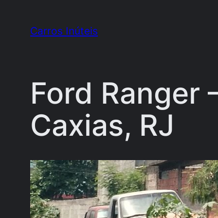
Pular
para
Carros Inúteis
o
conteúdo
Ford Ranger –
Caxias, RJ