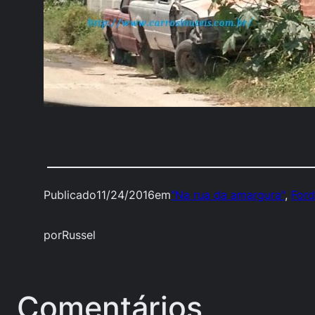
Publicado
11/24/2016
em
"Na rua da amargura"
, 
Ford
por
Russel
Comentários