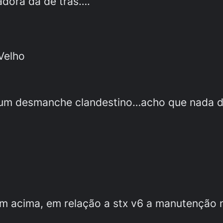
adora da de trás….
Velho
o um desmanche clandestino…acho que nada 
 acima, em relação a stx v6 a manutenção n