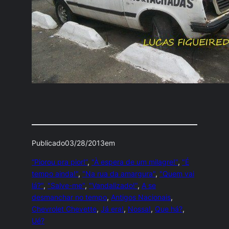
Publicado
03/28/2013
em
“Piorou pra pior!”
, 
"À espera de um milagre!"
, 
"É
tempo ainda!"
, 
"Na rua da amargura"
, 
"Quem vai
lá?"
, 
"Salve-me"
, 
"Vandalizado!"
, 
A se
desmanchar no tempo
, 
Antigos Nacionais
, 
Chevrolet Chevette
, 
Já era!
, 
Nossa!
, 
Que há?
, 
Ué?