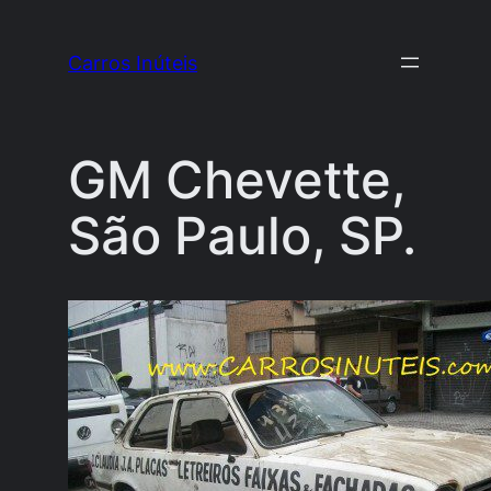
Pular
para
Carros Inúteis
o
conteúdo
GM Chevette,
São Paulo, SP.