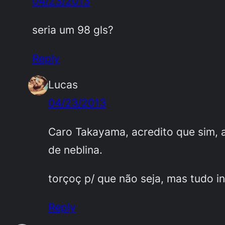
04/23/2013
seria um 98 gls?
Reply
Lucas
04/23/2013
Caro Takayama, acredito que sim, a
de neblina.
torçoç p/ que não seja, mas tudo i
Reply