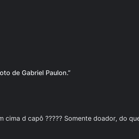
oto de Gabriel Paulon.”
cima d capô ????? Somente doador, do que 