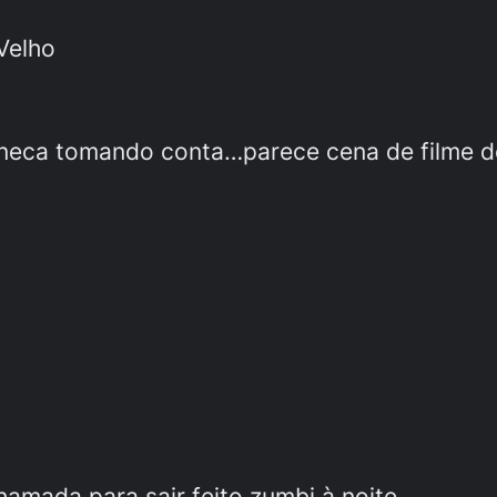
Velho
eca tomando conta…parece cena de filme de
amada para sair feito zumbi à noite …