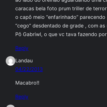
caracas bela foto prum triller de terro
o capô meio “enfarinhado” parecendo p
“cego” desdentado de grade , com as m
Pô Gabriwl, o que vc tava fazendo po
Reply
Landau
04/22/2013
Macabro!!
Reply