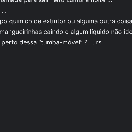
r …
ó quimico de extintor ou alguma outra coisa s
angueirinhas caindo e algum líquido não iden
r perto dessa “tumba-móvel” ? … rs