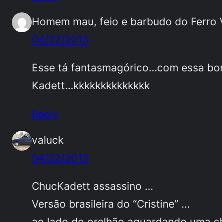
Homem mau, feio e barbudo do Ferro 
04/22/2013
Esse tá fantasmagórico…com essa bon
Kadett…kkkkkkkkkkkkkk
Reply
valuck
04/22/2013
ChucKadett assassino …
Versão brasileira do “Cristine” …
ao lado do orelhão aguardando uma ch