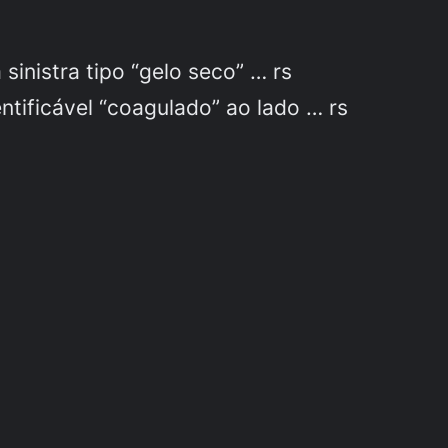
inistra tipo “gelo seco” … rs
tificável “coagulado” ao lado … rs