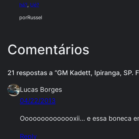
há?
, 
Ué?
por
Russel
Comentários
21 respostas a “GM Kadett, Ipiranga, SP. F
Lucas Borges
04/22/2013
Oooooooooooooxii… e essa boneca em 
Reply