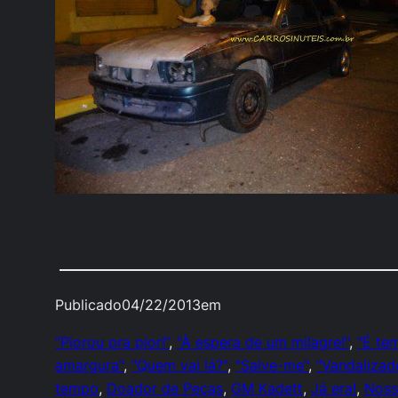
Publicado
04/22/2013
em
“Piorou pra pior!”
, 
"À espera de um milagre!"
, 
"É te
amargura"
, 
"Quem vai lá?"
, 
"Salve-me"
, 
"Vandalizad
tempo
, 
Doador de Peças
, 
GM Kadett
, 
Já era!
, 
Noss