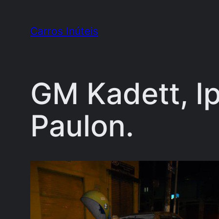
Pular
para
Carros Inúteis
o
conteúdo
GM Kadett, Ip
Paulon.