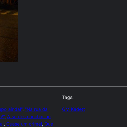
Tags:
mpo ainda!"
, 
"Na rua da
GM Kadett
o!"
, 
A se desmanchar no
a!
, 
Quase um crime!
, 
Que