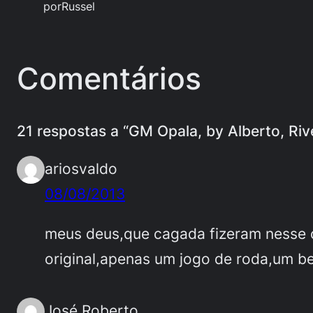
por
Russel
Comentários
21 respostas a “GM Opala, by Alberto, Ri
ariosvaldo
08/08/2013
meus deus,que cagada fizeram nesse c
original,apenas um jogo de roda,um be
José Roberto