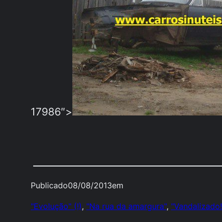
17986″>
Publicado
08/08/2013
em
"Evolução" (!)
, 
"Na rua da amargura"
, 
"Vandalizado!