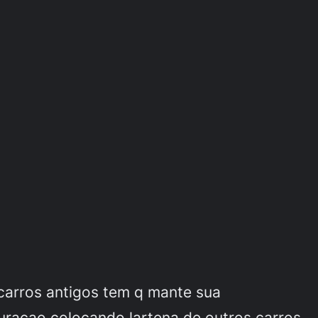
carros antigos tem q mante sua
uraçao colocando lartena de outros carros