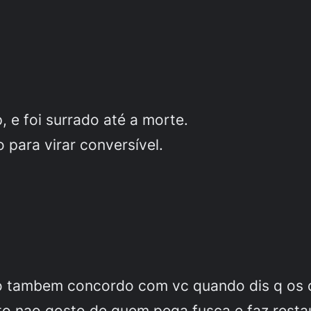
 e foi surrado até a morte.
 para virar conversível.
do tambem concordo com vc quando dis q os 
to nao gosto de quem pega fusca e faz resta