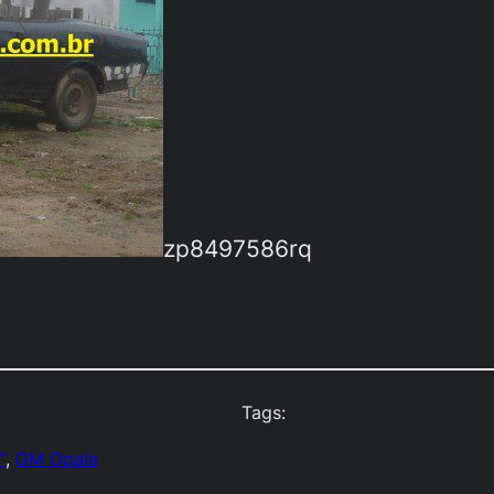
zp8497586rq
Tags:
"
, 
GM Opala