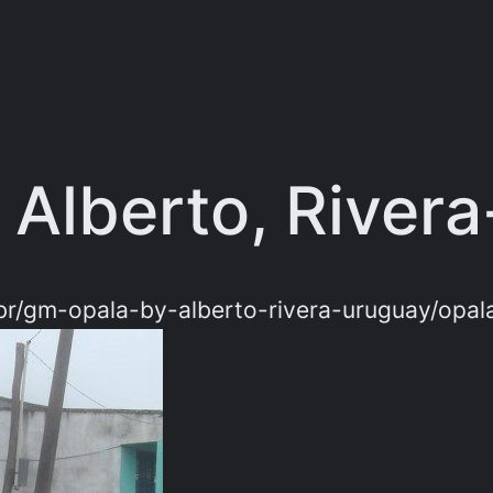
 Alberto, River
br/gm-opala-by-alberto-rivera-uruguay/opala