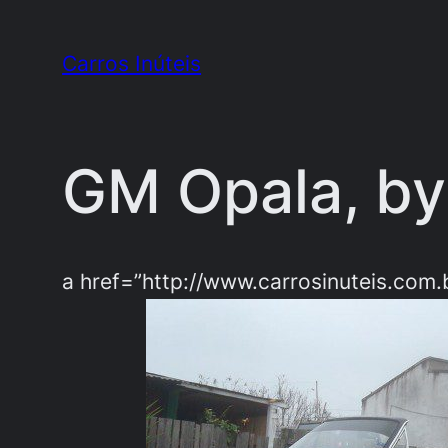
Pular
para
Carros Inúteis
o
conteúdo
GM Opala, by
a href=”http://www.carrosinuteis.com.