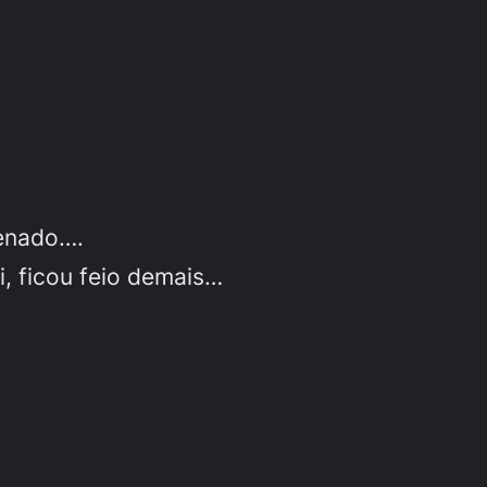
denado….
, ficou feio demais…