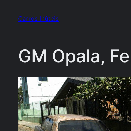
Pular
para
Carros Inúteis
o
conteúdo
GM Opala, Fe