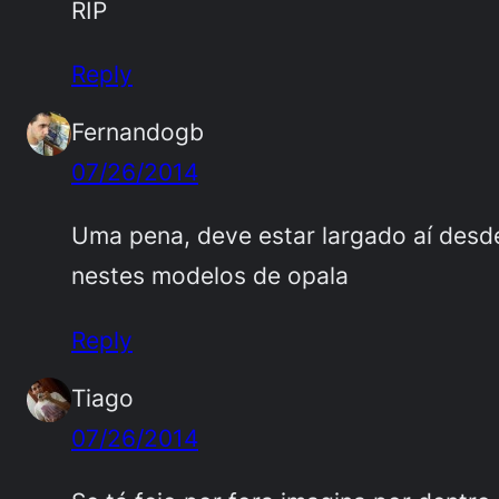
RIP
Reply
Fernandogb
07/26/2014
Uma pena, deve estar largado aí desd
nestes modelos de opala
Reply
Tiago
07/26/2014