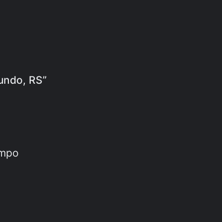
Fundo, RS”
empo