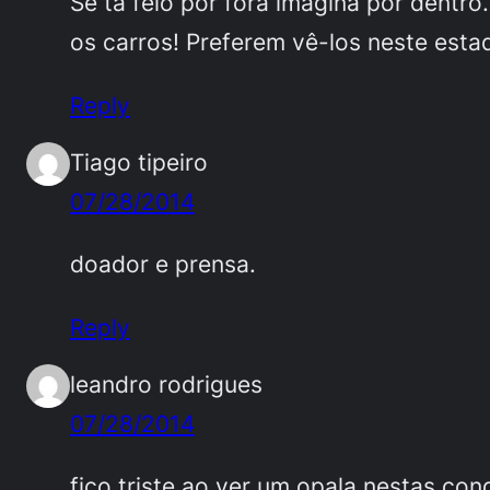
Se tá feio por fora imagina por dentr
os carros! Preferem vê-los neste esta
Reply
Tiago tipeiro
07/28/2014
doador e prensa.
Reply
leandro rodrigues
07/28/2014
fico triste ao ver um opala nestas con