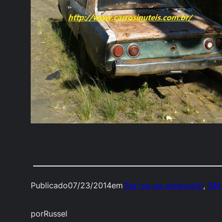
Publicado
07/23/2014
em
"Na rua da amargura"
, 
GM 
por
Russel