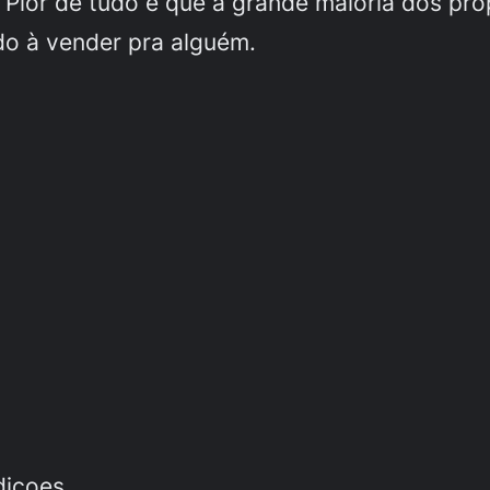
o. Pior de tudo é que a grande maioria dos pr
do à vender pra alguém.
diçoes.