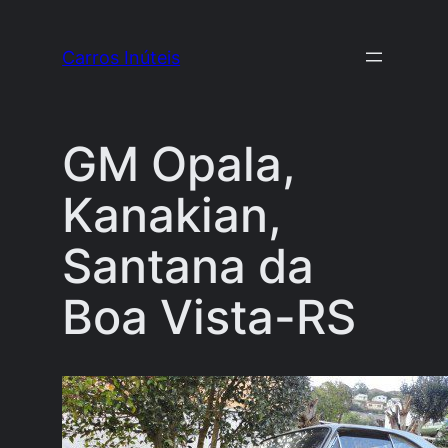
Pular
para
Carros Inúteis
o
conteúdo
GM Opala,
Kanakian,
Santana da
Boa Vista-RS