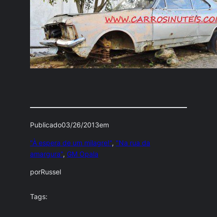
Publicado
03/26/2013
em
"À espera de um milagre!"
, 
"Na rua da
amargura"
, 
GM Opala
por
Russel
Tags: