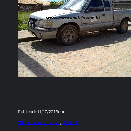
Publicado
11/17/2013
em
"Na rua da amargura"
, 
GM S10