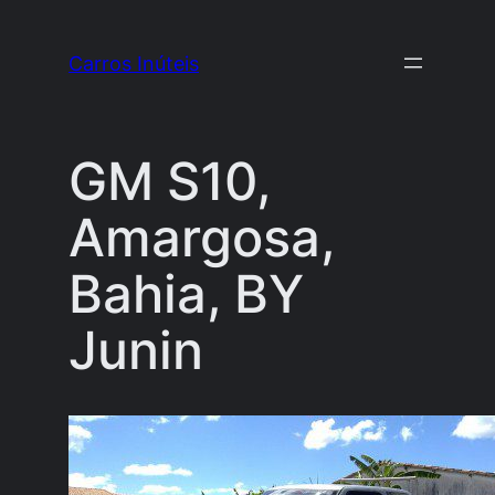
Pular
para
Carros Inúteis
o
conteúdo
GM S10,
Amargosa,
Bahia, BY
Junin