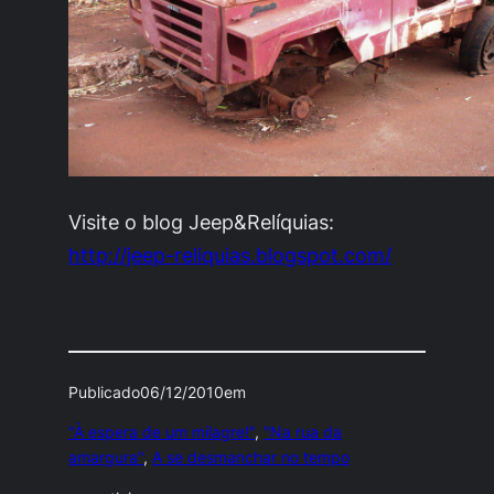
Visite o blog Jeep&Relíquias:
http://jeep-reliquias.blogspot.com/
Publicado
06/12/2010
em
"À espera de um milagre!"
, 
"Na rua da
amargura"
, 
A se desmanchar no tempo