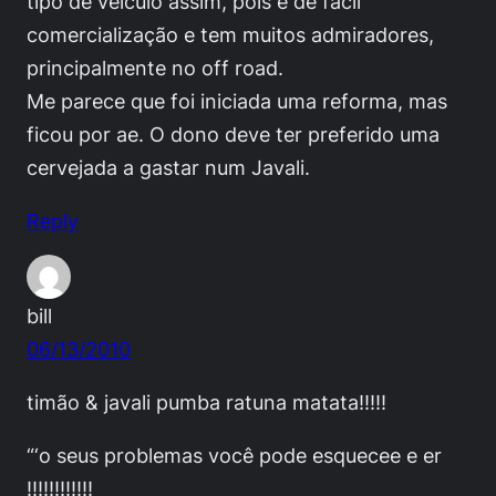
tipo de veiculo assim, pois é de fácil
comercialização e tem muitos admiradores,
principalmente no off road.
Me parece que foi iniciada uma reforma, mas
ficou por ae. O dono deve ter preferido uma
cervejada a gastar num Javali.
Reply
bill
06/13/2010
timão & javali pumba ratuna matata!!!!!
“‘o seus problemas você pode esquecee e er
!!!!!!!!!!!!