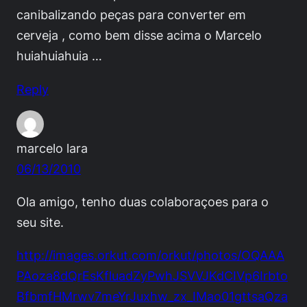
canibalizando peças para converter em
cerveja , como bem disse acima o Marcelo
huiahuiahuia …
Reply
marcelo lara
06/13/2010
Ola amigo, tenho duas colaboraçoes para o
seu site.
http://images.orkut.com/orkut/photos/OQAAA
PAoza8dQrEsKfluadZyPwhJSVVJKdCIVp6Irbto
BfbmfHMrwv7meYrJuxhw_zx_IMao01gttsaQza