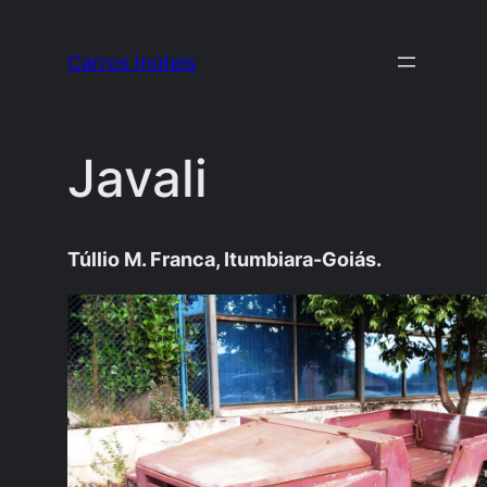
Pular
para
Carros Inúteis
o
conteúdo
Javali
Túllio M. Franca, Itumbiara-Goiás.