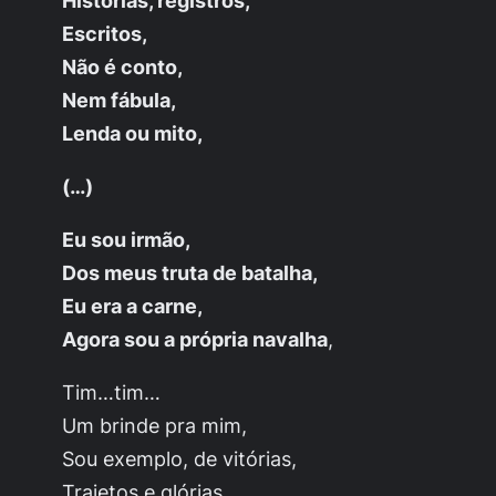
Escritos,
Não é conto,
Nem fábula,
Lenda ou mito,
(…)
Eu sou irmão,
Dos meus truta de batalha,
Eu era a carne,
Agora sou a própria navalha
,
Tim…tim…
Um brinde pra mim,
Sou exemplo, de vitórias,
Trajetos e glórias.