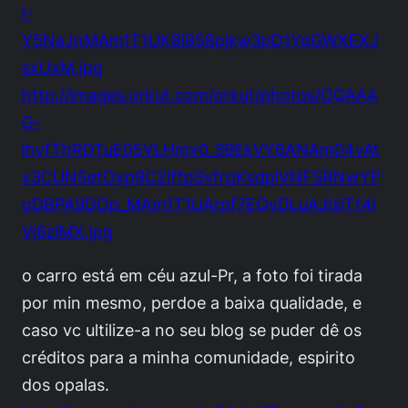
I-
Y5NaJnMAm1T1UK8i858pjkw3pD1YqGWXEXJ
sxUxM.jpg
http://images.orkut.com/orkut/photos/OQAAA
G-
ihyfThRDTuE05VLHmx0_36EkVY6ANAm04vAt
x3CUN5etOxp9C2IffpSvfrpKsdplVNFSRNwYP
oDBPA9DOp_MAm1T1UArpf7EQvDLuAJIsiTt4i
Vj6zlMX.jpg
o carro está em céu azul-Pr, a foto foi tirada
por min mesmo, perdoe a baixa qualidade, e
caso vc ultilize-a no seu blog se puder dê os
créditos para a minha comunidade, espirito
dos opalas.