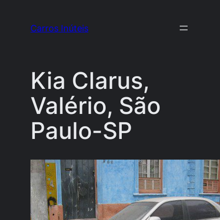
Pular
para
Carros Inúteis
o
conteúdo
Kia Clarus,
Valério, São
Paulo-SP