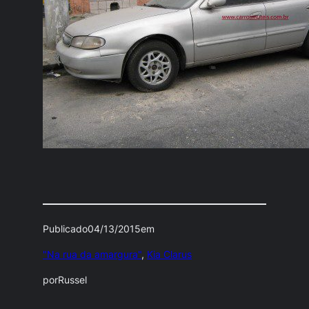
Publicado
04/13/2015
em
"Na rua da amargura"
, 
Kia Clarus
por
Russel