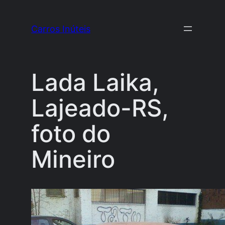
Pular
para
Carros Inúteis
o
conteúdo
Lada Laika,
Lajeado-RS,
foto do
Mineiro