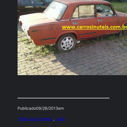
Publicado
09/28/2013
em
"Atrás das grades!"
, 
Lada