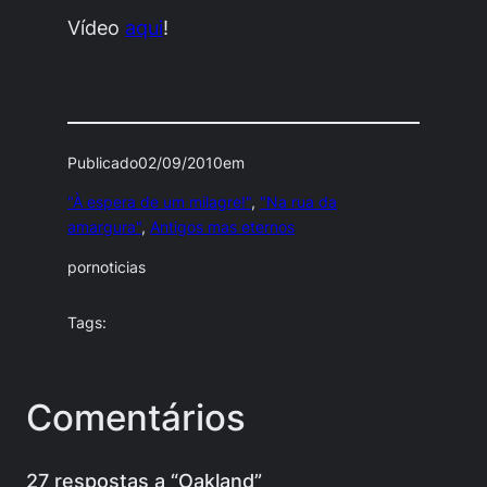
Vídeo
aqui
!
Publicado
02/09/2010
em
"À espera de um milagre!"
, 
"Na rua da
amargura"
, 
Antigos mas eternos
por
noticias
Tags:
Comentários
27 respostas a “Oakland”