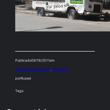
Publicado
09/18/2011
em
"Na rua da amargura"
, 
VW Kombi
por
Russel
Tags: