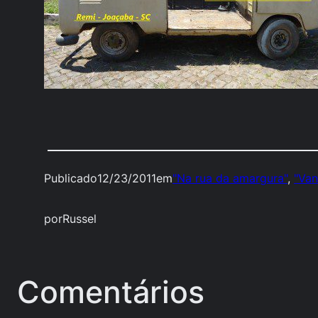
Publicado
12/23/2011
em
"Na rua da amargura"
, 
"Van
por
Russel
Comentários