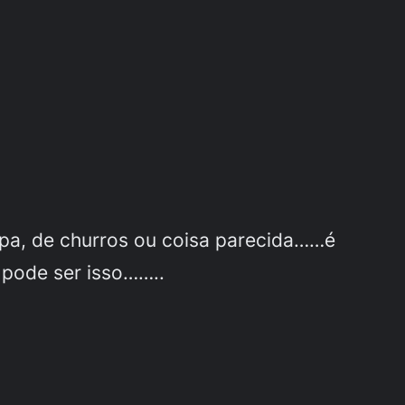
apa, de churros ou coisa parecida……é
 pode ser isso……..