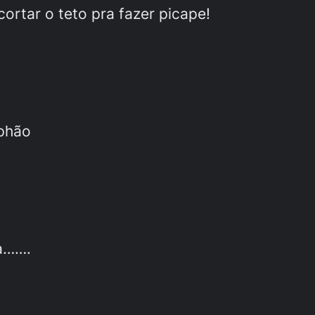
ortar o teto pra fazer picape!
lphão
a…….