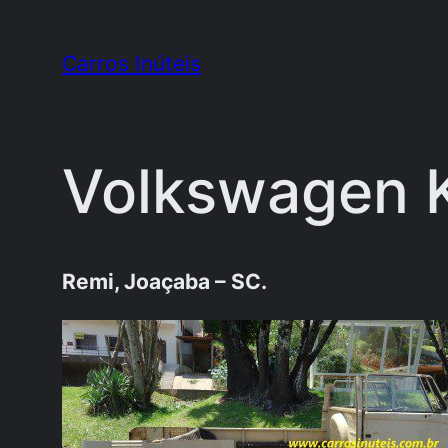
Pular
para
Carros Inúteis
o
conteúdo
Volkswagen 
Remi, Joaçaba – SC.