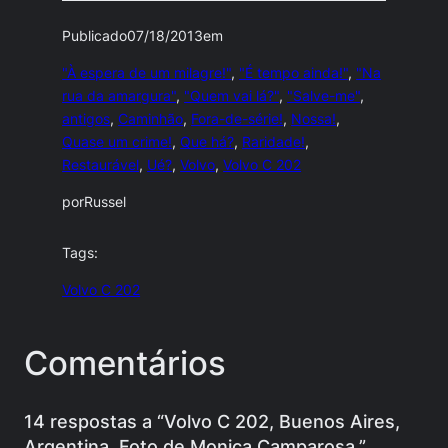
Publicado
07/18/2013
em
"À espera de um milagre!"
, 
"É tempo ainda!"
, 
"Na
rua da amargura"
, 
"Quem vai lá?"
, 
"Salve-me"
, 
antigos
, 
Caminhão
, 
Fora-de-série!
, 
Nossa!
, 
Quase um crime!
, 
Que há?
, 
Raridade!
, 
Restaurável
, 
Ué?
, 
Volvo
, 
Volvo C 202
por
Russel
Tags:
Volvo C 202
Comentários
14 respostas a “Volvo C 202, Buenos Aires,
Argentina. Foto de Monica Camparosa.”