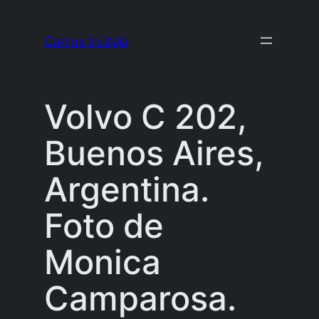
Pular
para
Carros Inúteis
o
conteúdo
Volvo C 202,
Buenos Aires,
Argentina.
Foto de
Monica
Camparosa.