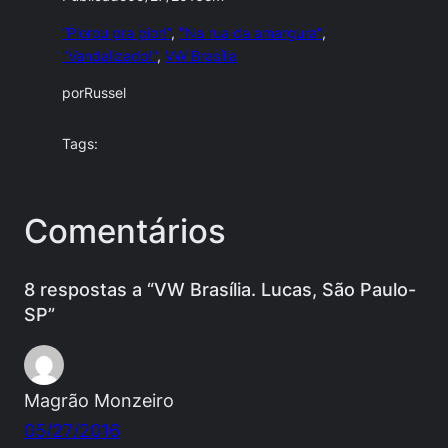
“Piorou pra pior!”
, 
"Na rua da amargura"
, 
"Vandalizado!"
, 
VW Brasília
por
Russel
Tags:
Comentários
8 respostas a “VW Brasília. Lucas, São Paulo-
SP”
Magrão Monzeiro
05/27/2016