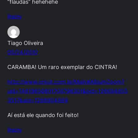
“flaudas” hehehehe
Reply
Tiago Oliveira
05/24/2010
CARAMBA! Um raro exemplar do CINTRA!
http://www.orkut.com.br/Main#AlbumZoom?
uid=14819856801709796301&pid=126694855
3517&aid=1266904669
Aí está ele quando foi feito!
Reply