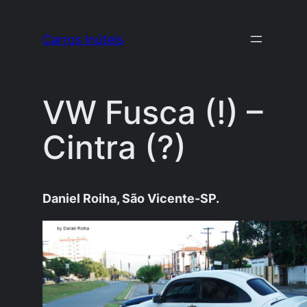
Pular
para
Carros Inúteis
o
conteúdo
VW Fusca (!) –
Cintra (?)
Daniel Roiha, São Vicente-SP.