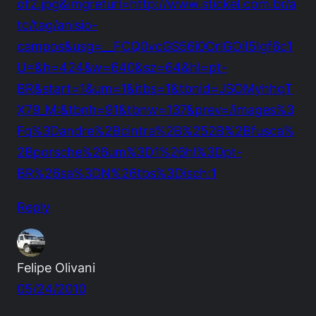
of2.jpg&imgrefurl=http://www.stickel.com.br/a
tc/tag/anisio-
campos&usg=__FCQ0vcGS56i0OrlGOiI5Igf6c1
U=&h=424&w=640&sz=64&hl=pt-
BR&start=1&um=1&itbs=1&tbnid=JSOMyhhqT
X79_M:&tbnh=91&tbnw=137&prev=/images%3
Fq%3Dandre%2Bcintra%2B%252B%2Bfusca%
2Bporsche%26um%3D1%26hl%3Dpt-
BR%26sa%3DN%26tbs%3Disch:1
Reply
Felipe Olivani
05/24/2010