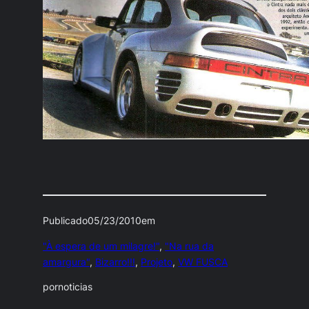
Publicado
05/23/2010
em
"À espera de um milagre!"
, 
"Na rua da
amargura"
, 
Bizarro!!!
, 
Projeto
, 
VW FUSCA
por
noticias